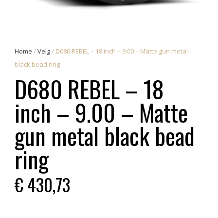
Home
/
Velg
/ D680 REBEL – 18 inch – 9.00 – Matte gun metal
black bead ring
D680 REBEL – 18
inch – 9.00 – Matte
gun metal black bead
ring
€
430,73