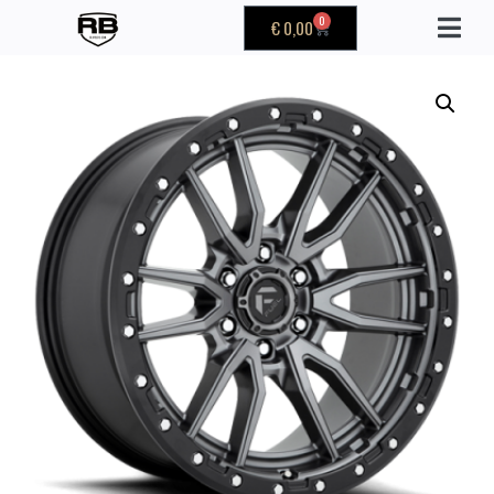
0
€
0,00