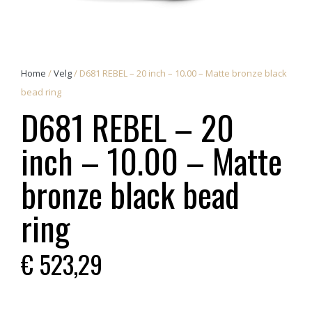
Home
/
Velg
/ D681 REBEL – 20 inch – 10.00 – Matte bronze black
bead ring
D681 REBEL – 20
inch – 10.00 – Matte
bronze black bead
ring
€
523,29