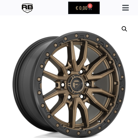
0
€
0,00