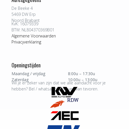
De Beeke 4
5469 DW Erp
Noord Brabant
KvK: 16079339
BTW: NL804370369B01
Algemene Voorwaarden
Privacyverklaring
Openingstijden
Maandag / vrijdag
8:00u – 17:30u
Zaterdag
10:00u – 13:00u
Wil je er zeker van zijn dat we alle aandacht voor je
hebben? Bel / whatsapp ons even van tevoren.