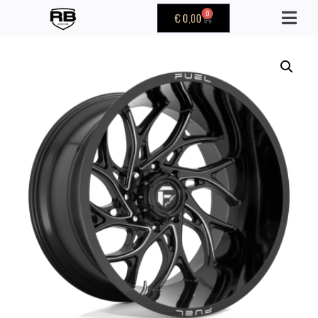
0
€
0,00