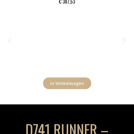
€
387,53
In Winkelwagen
D741 RUNNER –