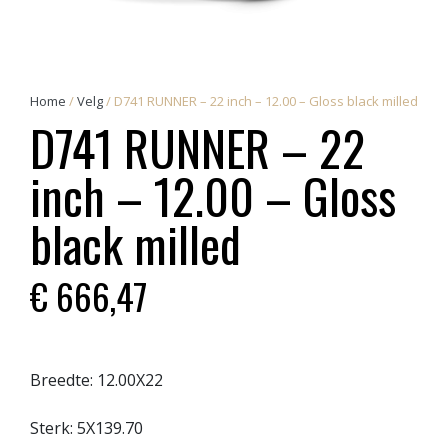
Home
/
Velg
/ D741 RUNNER – 22 inch – 12.00 – Gloss black milled
D741 RUNNER – 22
inch – 12.00 – Gloss
black milled
€
666,47
Breedte:
12.00X22
Sterk:
5X139.70