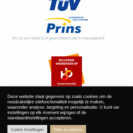
Wij zijn een KIWA/SCM gecertificeerd alarm inbouwbedrijf
Deze website slaat gegevens op zoals cookies om de
noodzakelijke sitefunctionaliteit mogelijk te maken,
waaronder analyse, targeting en personalisatie. U kunt uw
©2026 Autocentrum Bijvelds BV. De Beeke 4, 5469 DW Erp
instellingen op elk moment wijzigen of de
standaardinstellingen accepteren.
| website door
BOMS
Cookie Instellingen
Alles accepteren