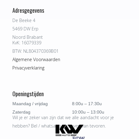
Adresgegevens
De Beeke 4
5469 DW Erp
Noord Brabant
KvK: 16079339
BTW: NL804370369B01
Algemene Voorwaarden
Privacyverklaring
Openingstijden
Maandag / vrijdag
8:00u – 17:30u
Zaterdag
10:00u – 13:00u
Wil je er zeker van zijn dat we alle aandacht voor je
hebben? Bel / whatsapp ons even van tevoren.