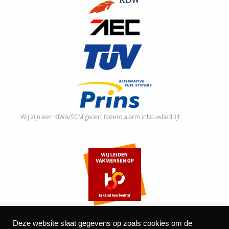
Wij zijn een KIWA/SCM gecertificeerd alarm inbouwbedrijf
Deze website slaat gegevens op zoals cookies om de