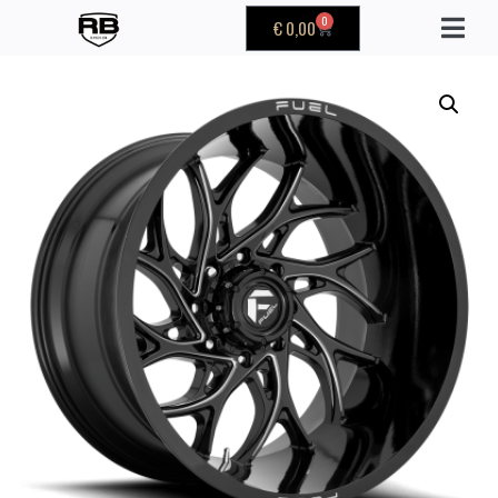
0
€
0,00