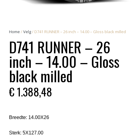
Home
/
Velg
/ D741 RUNNER – 26 inch – 14.00 – Gloss black milled
D741 RUNNER – 26
inch – 14.00 – Gloss
black milled
€
1.388,48
Breedte:
14.00X26
Sterk:
5X127.00