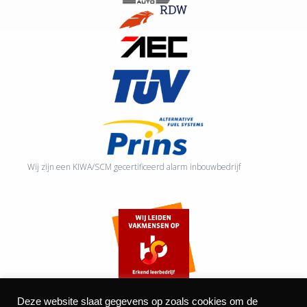
Wij zijn een KIWA/SCM gecertificeerd alarm inbouwbedrijf
Deze website slaat gegevens op zoals cookies om de