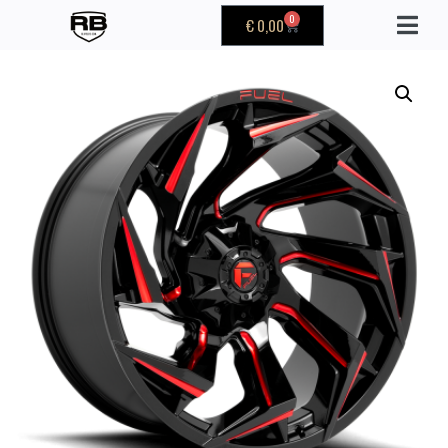
0
€
0,00