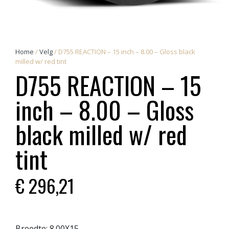
Home
/
Velg
/ D755 REACTION – 15 inch – 8.00 – Gloss black
milled w/ red tint
D755 REACTION – 15
inch – 8.00 – Gloss
black milled w/ red
tint
€
296,21
Breedte:
8.00X15