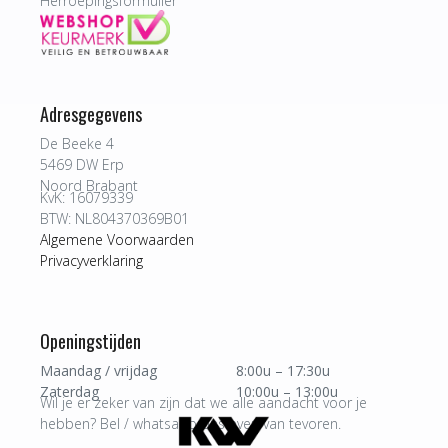
Herroepingsformulier
Adresgegevens
De Beeke 4
5469 DW Erp
Noord Brabant
KvK: 16079339
BTW: NL804370369B01
Algemene Voorwaarden
Privacyverklaring
Openingstijden
Maandag / vrijdag
8:00u – 17:30u
Zaterdag
10:00u – 13:00u
Wil je er zeker van zijn dat we alle aandacht voor je
hebben? Bel / whatsapp ons even van tevoren.