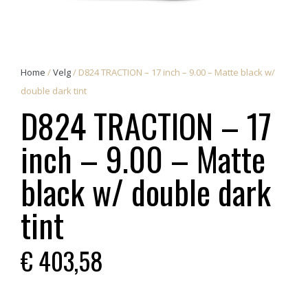
Home
/
Velg
/ D824 TRACTION – 17 inch – 9.00 – Matte black w/
double dark tint
D824 TRACTION – 17
inch – 9.00 – Matte
black w/ double dark
tint
€
403,58