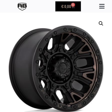
0
€
0,00