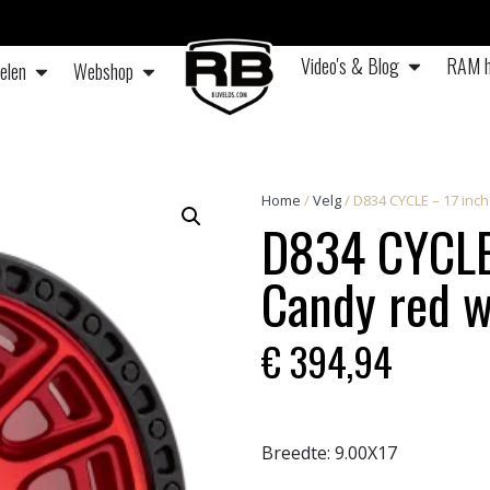
Video's & Blog
RAM h
elen
Webshop
Home
/
Velg
/ D834 CYCLE – 17 inch
D834 CYCLE
Candy red w
€
394,94
Breedte:
9.00X17