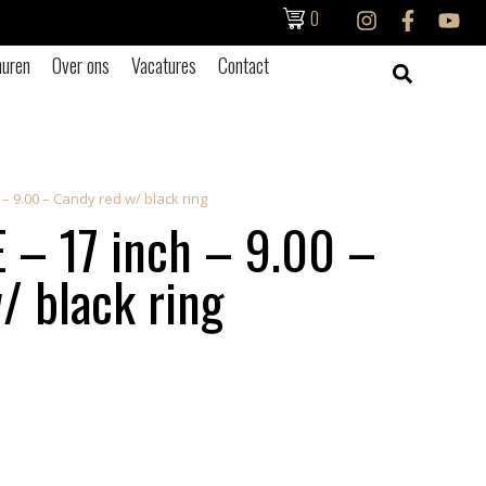
0
uren
Over ons
Vacatures
Contact
 – 9.00 – Candy red w/ black ring
 – 17 inch – 9.00 –
/ black ring