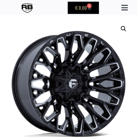
0
€
0,00