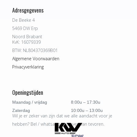
Adresgegevens
De Beeke 4
5469 DW Erp
Noord Brabant
KvK: 16079339
BTW: NL804370369B01
Algemene Voorwaarden
Privacyverklaring
Openingstijden
Maandag / vrijdag
8:00u – 17:30u
Zaterdag
10:00u – 13:00u
Wil je er zeker van zijn dat we alle aandacht voor je
hebben? Bel / whatsapp ons even van tevoren.