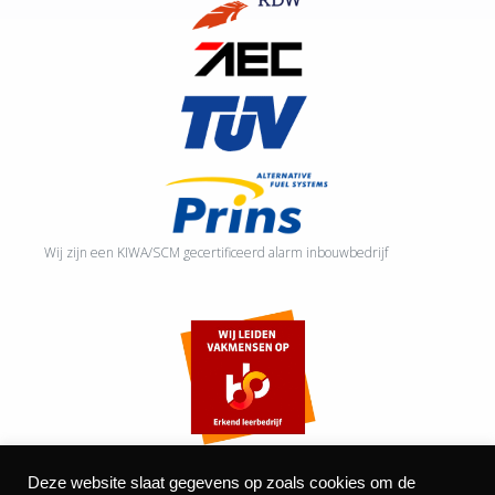
Wij zijn een KIWA/SCM gecertificeerd alarm inbouwbedrijf
Deze website slaat gegevens op zoals cookies om de