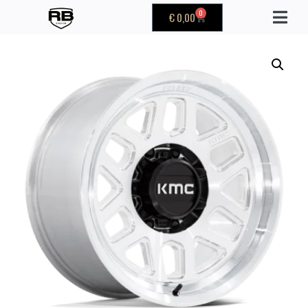
0
€
0,00