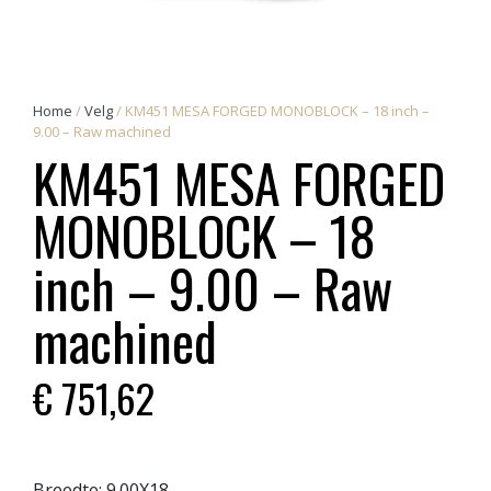
Home
/
Velg
/ KM451 MESA FORGED MONOBLOCK – 18 inch –
9.00 – Raw machined
KM451 MESA FORGED
MONOBLOCK – 18
inch – 9.00 – Raw
machined
€
751,62
Breedte:
9.00X18