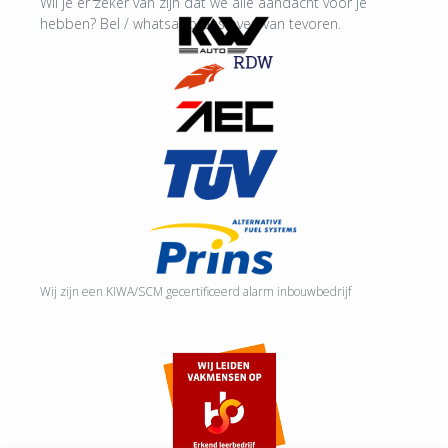
Wil je er zeker van zijn dat we alle aandacht voor je
hebben? Bel / whatsapp ons even van tevoren.
Wij zijn een KIWA/SCM gecertificeerd alarm inbouwbedrijf