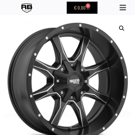
0
€
0,00