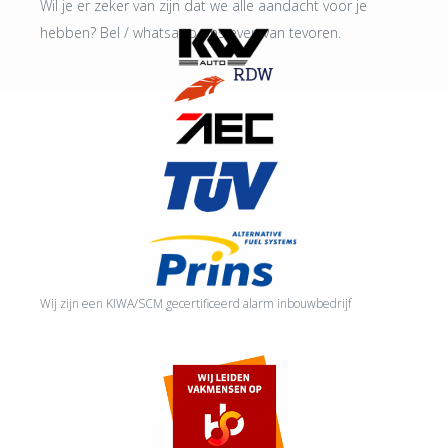
Wil je er zeker van zijn dat we alle aandacht voor je
hebben? Bel / whatsapp ons even van tevoren.
Wij zijn een KIWA/SCM gecertificeerd alarm inbouwbedrijf