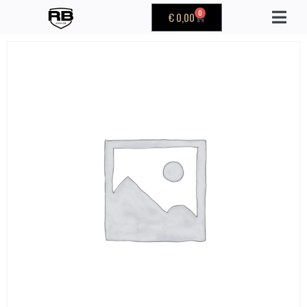
0
€
0,00