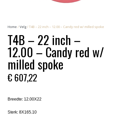
Home
/
Velg
/ T4B – 22 inch – 12.00 – Candy red w/ milled spoke
T4B – 22 inch –
12.00 – Candy red w/
milled spoke
€
607,22
Breedte:
12.00X22
Sterk:
8X165.10