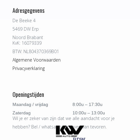
Adresgegevens
De Beeke 4
5469 DW Erp
Noord Brabant
KvK: 16079339
BTW: NL804370369B01
Algemene Voorwaarden
Privacyverklaring
Openingstijden
Maandag / vrijdag
8:00u – 17:30u
Zaterdag
10:00u – 13:00u
Wil je er zeker van zijn dat we alle aandacht voor je
hebben? Bel / whatsapp ons even van tevoren.