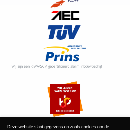
Wij zijn een KIWA/SCM gecertificeerd alarm inbouwbedrijf
Deze website slaat gegevens op zoals cookies om de