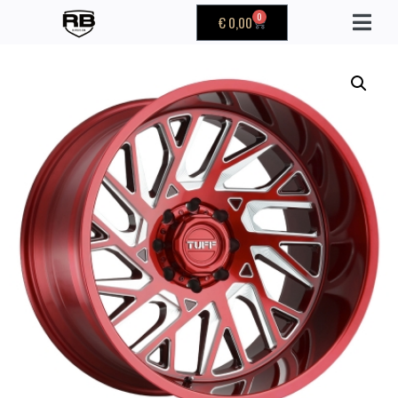
0
€
0,00