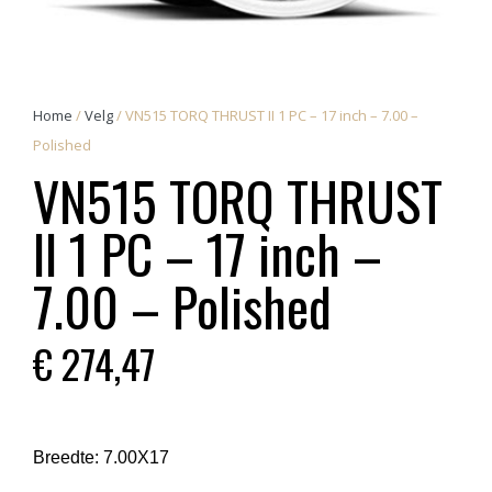
Home
/
Velg
/ VN515 TORQ THRUST II 1 PC – 17 inch – 7.00 –
Polished
VN515 TORQ THRUST
II 1 PC – 17 inch –
7.00 – Polished
€
274,47
Breedte:
7.00X17