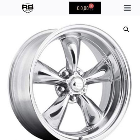
0
€
0,00