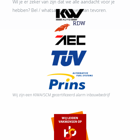
Wil je er zeker van zijn dat we alle aandacht voor je
hebben? Bel / whatsapp ons even van tevoren.
Wij zijn een KIWA/SCM gecertificeerd alarm inbouwbedrijf