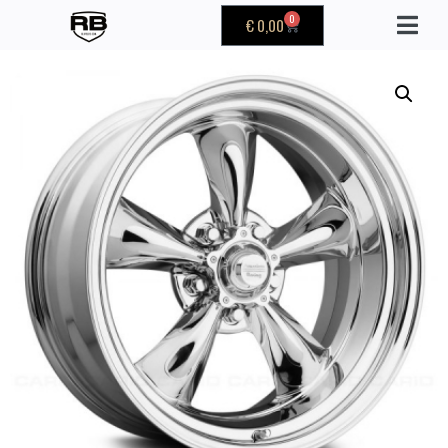
0
€
0,00