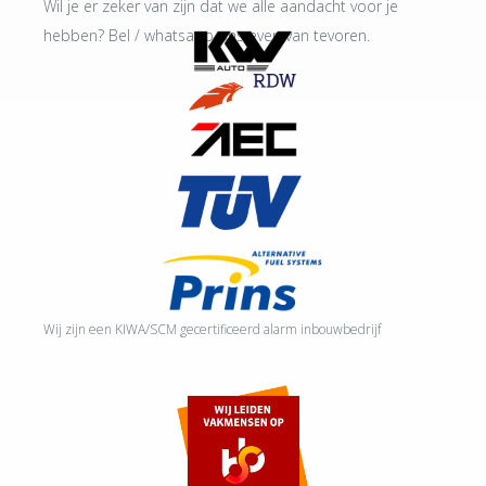
Wil je er zeker van zijn dat we alle aandacht voor je
hebben? Bel / whatsapp ons even van tevoren.
Wij zijn een KIWA/SCM gecertificeerd alarm inbouwbedrijf