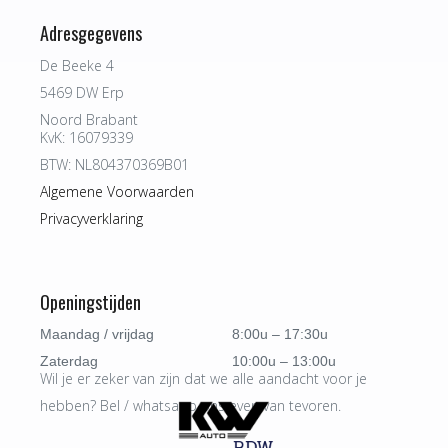
Adresgegevens
De Beeke 4
5469 DW Erp
Noord Brabant
KvK: 16079339
BTW: NL804370369B01
Algemene Voorwaarden
Privacyverklaring
Openingstijden
Maandag / vrijdag
8:00u – 17:30u
Zaterdag
10:00u – 13:00u
Wil je er zeker van zijn dat we alle aandacht voor je
hebben? Bel / whatsapp ons even van tevoren.