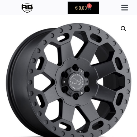
0
€
0,00