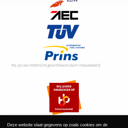
Wij zijn een KIWA/SCM gecertificeerd alarm inbouwbedrijf
Deze website slaat gegevens op zoals cookies om de