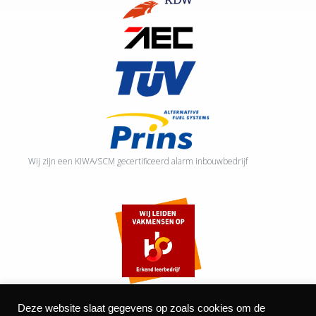
Wij zijn een KIWA/SCM gecertificeerd alarm inbouwbedrijf
Deze website slaat gegevens op zoals cookies om de