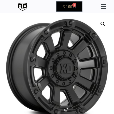
0
€
0,00