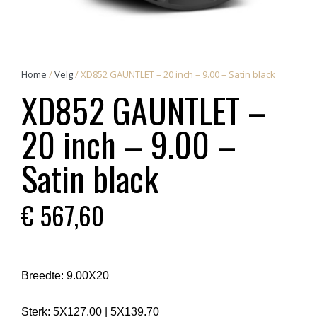
Home
/
Velg
/ XD852 GAUNTLET – 20 inch – 9.00 – Satin black
XD852 GAUNTLET –
20 inch – 9.00 –
Satin black
€
567,60
Breedte:
9.00X20
Sterk:
5X127.00
|
5X139.70