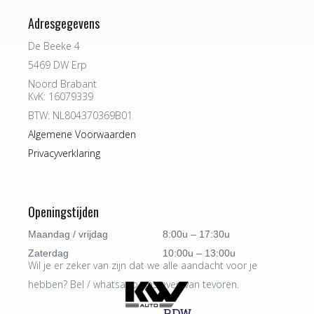
Adresgegevens
De Beeke 4
5469 DW Erp
Noord Brabant
KvK: 16079339
BTW: NL804370369B01
Algemene Voorwaarden
Privacyverklaring
Openingstijden
Maandag / vrijdag
8:00u – 17:30u
Zaterdag
10:00u – 13:00u
Wil je er zeker van zijn dat we alle aandacht voor je
hebben? Bel / whatsapp ons even van tevoren.