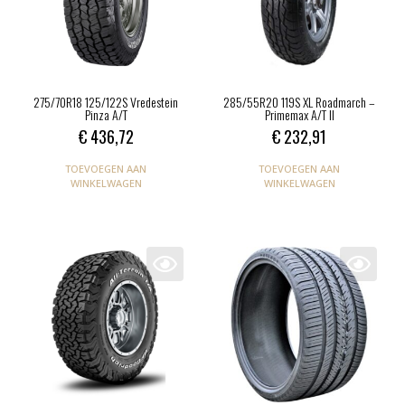
275/70R18 125/122S Vredestein
285/55R20 119S XL Roadmarch –
Pinza A/T
Primemax A/T ll
€
436,72
€
232,91
TOEVOEGEN AAN
TOEVOEGEN AAN
WINKELWAGEN
WINKELWAGEN