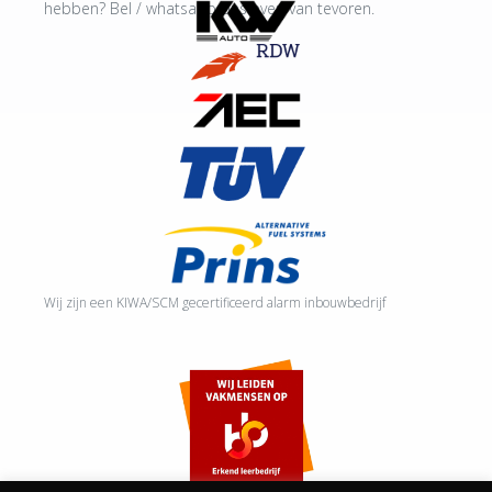
hebben? Bel / whatsapp ons even van tevoren.
Wij zijn een KIWA/SCM gecertificeerd alarm inbouwbedrijf