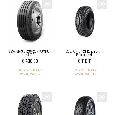
225/70R19.5 128/126N KUMHO –
265/70R16 112T Roadmarch –
KRS03
Primemax AT l
€
400,00
€
110,11
TOEVOEGEN AAN
TOEVOEGEN AAN
WINKELWAGEN
WINKELWAGEN