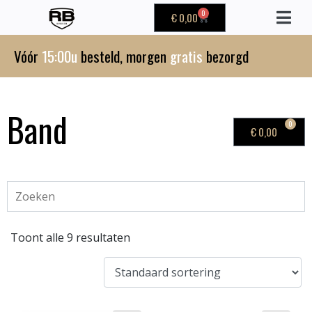
0
€
0,00
Vóór
15:00u
besteld, morgen
gratis
bezorgd
Band
0
€
0,00
Toont alle 9 resultaten