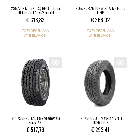
285/70R17 116/113Q BF Goodrich
305/30R26 109W XL Atlas Force
all-terrain t/a ko2 lre rbl
UHP
€
313,83
€
368,02
TOEVOEGEN AAN
TOEVOEGEN AAN
WINKELWAGEN
WINKELWAGEN
305/55R20 121/118S Vredestein
325/60R20 – Maxxis at771- E
Pinza A/T
10PR 126S
€
517,79
€
293,41