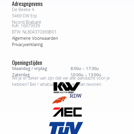
Adresgegevens
De Beeke 4
5469 DW Erp
Noord Brabant
KvK: 16079339
BTW: NL804370369B01
Algemene Voorwaarden
Privacyverklaring
Openingstijden
Maandag / vrijdag
8:00u – 17:30u
Zaterdag
10:00u – 13:00u
Wil je er zeker van zijn dat we alle aandacht voor je
hebben? Bel / whatsapp ons even van tevoren.