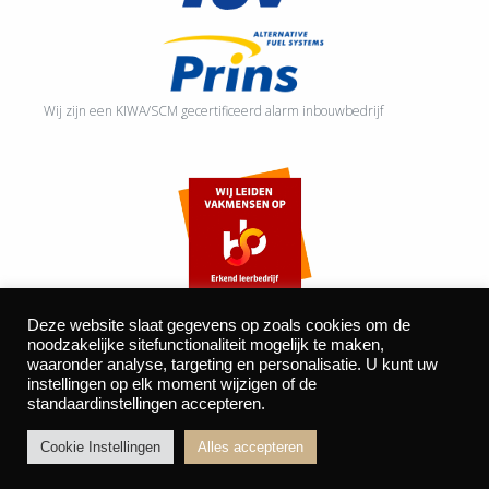
Wij zijn een KIWA/SCM gecertificeerd alarm inbouwbedrijf
Deze website slaat gegevens op zoals cookies om de
noodzakelijke sitefunctionaliteit mogelijk te maken,
waaronder analyse, targeting en personalisatie. U kunt uw
©2026 Autocentrum Bijvelds BV. De Beeke 4, 5469 DW Erp
instellingen op elk moment wijzigen of de
standaardinstellingen accepteren.
| website door
BOMS
Cookie Instellingen
Alles accepteren