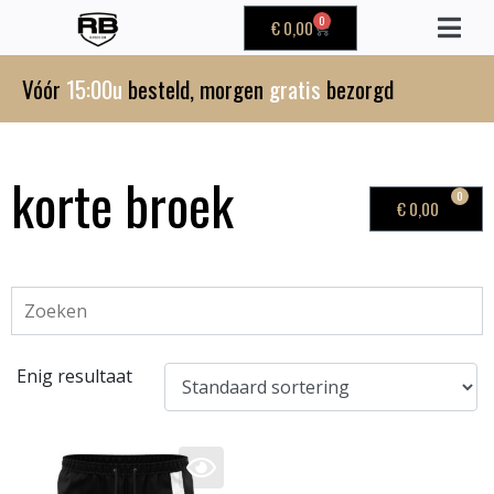
0
€
0,00
Vóór
15:00u
besteld, morgen
gratis
bezorgd
korte broek
0
€
0,00
Enig resultaat