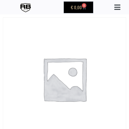
0
€
0,00